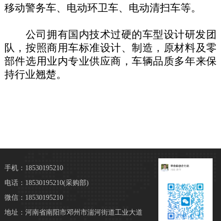
移
动警务车、
电动
环卫车
、
电动清扫车
等。
公司拥有国内技术过硬的车型设计研发团
队，按照
商用
车标准设计、制造，
原材料及零
部件选用业内专业供应商，车辆品质多年来保
持行业翘楚
。
手机：18530195210
电话：18530195210
(采购部)
微信：18530195210
地址：河南省南阳市邓州市湍河街道工业大道