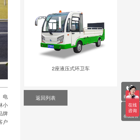
2座液压式环卫车
咨询电话
、电
返回列表
林小
品牌
在线留言
客户