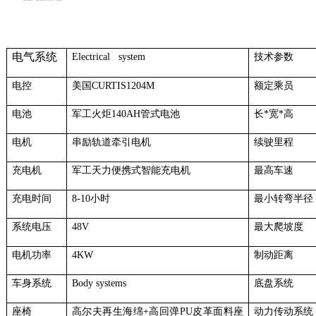
电气系统
Electrical system
技术参数
电控
美国CURTIS1204M
额定乘员
电池
军工火炬140AH管式电池
长*宽*高
电机
串励轨道牵引电机
续驶里程
充电机
军工天力便携式智能充电机
最高车速
充电时间
8-10小时
最小转弯半径
系统电压
48V
最大爬坡度
电机功率
4KW
制动距离
车身系统
Body systems
底盘系统
座椅
高尔夫再生海绵+高回弹PU皮革面料座
动力传动系统