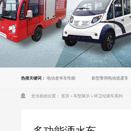
热搜关键词：
电动老爷车性能
新型警用电动巡逻车
您当前的位置：
首页
＞
车型展示
＞
环卫垃圾车系列
多功能洒水车