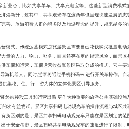
多新业态，比如共享单车、共享充电宝等。这些新型消费模式
经济焕新升，这其中，共享观光车在这两年也呈现快速发展的态
富完善、旅游消费人群的增多以及旅游理念的提升，越来越多的
。
运营模式。传统运营模式是旅游景区需要自己花钱购买批量电动
费大量的人力、物力、财务，而且还存在定的经营风险，而景区
提供车辆和运营，车辆运营收益和景区采取分成的模式。它主要
导游机器人。同时,游客将通过手机扫码来,进行开关车操作。自
并提供集吃、住、行、游为体的立体化景区引导服务。
能终端接驳工具和运营思路,更作为种重要的旅游公共基础设施
施进行的次有益尝试。景区共享扫码电动观光车的操作流程与城区共
。有所区别的是，景区共享扫码电动观光车只能在景区划定的范
，出于安全考虑，景区扫码共享电动观光车的速度进行了限制，