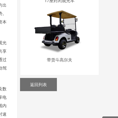
17座封闭观光车
的出
势。
资本
观光
共享
通过
带货斗高尔夫
动驾
返回列表
及数
享电
围内
时速